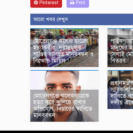
Pinterest
Print
আরো খবর দেখুন
মোরেলগঞ্জ কলেজ ছাত্রের
পাইকগাছায়
হত্যাকরীর দৃষ্টান্তমূলক
মানুষের 
শাস্তির দাবিতে মানববন্ধন ও
সেলাই মে
বিক্ষোভ মিছিল
বিতরণ
প্রধানমন্ত্
স্মারকলিপ
মোরেলগঞ্জে কলেজছাত্রকে
দাবিতে ব
হত্যা করে ঝুলিয়ে রাখার
দলীয় ঐক্য
অভিযোগ, বিচারের দাবিতে
মানববন্ধন