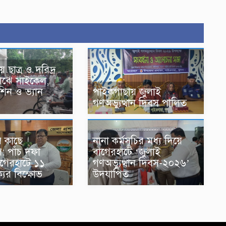
 ছাত্র ও দরিদ্র
মাঝে সাইকেল,
শিন ও ভ্যান
‎পাইকগাছায় জুলাই
গণঅভ্যুত্থান দিবস পালিত
রীর কাছে
নানা কর্মসূচির মধ্য দিয়ে
ি: পাঁচ দফা
বাগেরহাটে ‘জুলাই
াগেরহাটে ১১
গণঅভ্যুত্থান দিবস-২০২৬’
ের বিক্ষোভ
উদযাপিত