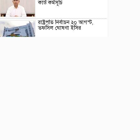
কার্ড কর্মসূচি
রাষ্ট্রপতি নির্বাচন ২০ আগস্ট,
তফসিল ঘোষণা ইসির
গণভোটের রায় বাস্তবায়নসহ ১১
দফা দাবিতে লংমার্চের ঘোষণা
মোরেলগঞ্জ কলেজ ছাত্রের
হত্যাকরীর দৃষ্টান্তমূলক শাস্তির
দাবিতে মানববন্ধন ও বিক্ষোভ
মিছিল
পাইকগাছায় ছাত্র ও দরিদ্র মানুষের
মাঝে সাইকেল, সেলাই মেশিন ও
ভ্যান বিতরণ
‎পাইকগাছায় জুলাই গণঅভ্যুত্থান
দিবস পালিত