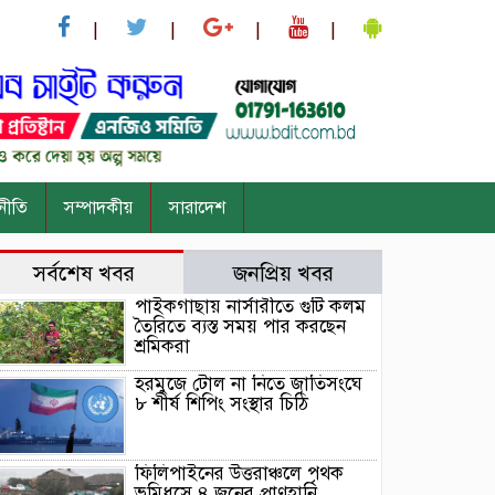
নীতি
সম্পাদকীয়
সারাদেশ
সর্বশেষ খবর
জনপ্রিয় খবর
পাইকগাছায় নার্সারীতে গুটি কলম
তৈরিতে ব্যস্ত সময় পার করছেন
শ্রমিকরা
হরমুজে টোল না নিতে জাতিসংঘে
৮ শীর্ষ শিপিং সংস্থার চিঠি
ফিলিপাইনের উত্তরাঞ্চলে পৃথক
ভূমিধসে ৪ জনের প্রাণহানি