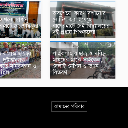
অবশেষে কারণ দর্শানোর
এখনো স্বাধীন
নোটিশ করা হয়েছে
েরহাটে ডা. শফিকুর
বাগেরহাটে সেই বিদ্যালয়ের
দুই প্রধান শিক্ষকদের
 কলেজ ছাত্রের
পাইকগাছায় ছাত্র ও দরিদ্র
দৃষ্টান্তমূলক
মানুষের মাঝে সাইকেল,
াবিতে মানববন্ধন ও
সেলাই মেশিন ও ভ্যান
িছিল
বিতরণ
আমাদের পরিবার