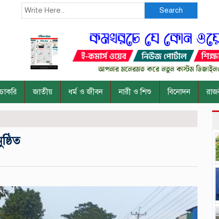
Search
চাকরি
জাতীয়
ধর্ম ও জীবন
নারী ও শিশু
বিনোদন
রাজ
ষ্ঠিত