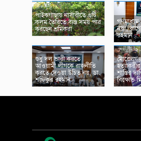
পাইকগাছায় নার্সারীতে গুটি
গণমাধ্যম 
কলম তৈরিতে ব্যস্ত সময় পার
নয়’, বাগ
করছেন শ্রমিকরা
রহমান
শুধু দল ভারী করতে
মোরেলগঞ্জ
আওয়ামী লীগকে রাজনীতি
হত্যাকরীর 
করতে দেওয়া উচিত নয়, ডা.
শাস্তির দ
শফিকুর রহমান
বিক্ষোভ ম