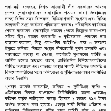
প্রধানমন্ত্রী বলেছেন, বিগত আওয়ামী লীগ সরকারের আমলে
দেশের শেয়ারবাজারের ধারাবাহিক পতনের কারণ উদঘাটনের
লক্ষ্যে বিভিন্ন সময় বিশেষজ্ঞ, বিনিয়োগকারী সংগঠন এবং বিভিন্ন
তদন্তকারী সংস্থা কার্যক্রম পরিচালনা করেছে। পরিচালিত কার্যক্রমে
শেয়ার বাজারের ধারাবাহিক পতনের পেছনে নিম্নোক্ত কারণগুলো
সক্রিয় ছিল। বাজার কারসাজি ও কৃত্রিমভাবে শেয়ারের দাম
বাড়ানো-কমানো, কিছু কোম্পানির আইপিও, বন্ড ও অন্যান্য
ইস্যুতে অনিয়ম, নিয়ন্ত্রক সংস্থার দীর্ঘমেয়াদী দুর্বল তদারকি এবং
সময়মতো ব্যবস্থা না নেওয়া, কর্পোরেট সুশাসনের ঘাটতি ও
আর্থিক তথ্যের স্বচ্ছতার অভাব, প্রাতিষ্ঠানিক বিনিয়োগকারীদের
সীমিত অংশগ্রহণ এবং বাজারে আস্থার সংকট, নীতিগত অসঙ্গতি ও
বিনিয়োগকারীদের মধ্যে অনিশ্চয়তা ও পুঁজিবাজারবান্ধব করনীতির
অভাব ইত্যাদি।
‘শেয়ার মার্কেট কারসাজি, অনিয়ম ও দুর্নীতিগ্রস্ত ব্যক্তি ও
প্রতিষ্ঠানের বিরুদ্ধে বাংলাদেশ সিকিউরিটিজ অ্যান্ড এক্সচেঞ্জ
কমিশন কর্তৃক শাস্তিমূলক ব্যবস্থা হিসেবে ১ হাজার ৪৯৭ টাকা
অর্থদণ্ড আরোপ করা হয়েছে। এছাড়া দায়ী বিভিন্ন প্রতিষ্ঠান ও
ব্যক্তিদের চিহ্নিতকরণে গঠিত তদন্ত কমিটি গঠন ও প্রদত্ত