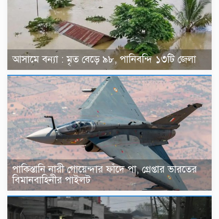
আসামে বন্যা : মৃত বেড়ে ৯৮, পানিবন্দি ১৩টি জেলা
পাকিস্তানি নারী গোয়েন্দার ফাঁদে পা, গ্রেপ্তার ভারতের
বিমানবাহিনীর পাইলট