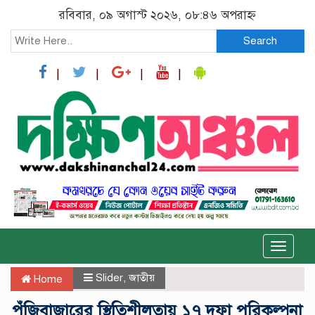
রবিবার, ০৯ অগাস্ট ২০২৬, ০৮:৪৬ অপরাহ্ন
Search
Toggle
naviga
Slider
,
জাতীয়
Home
পুঁজিবাজারের স্থিতিশীলতায় ১৭ দফা পরিকল্পনা