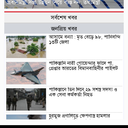
প্রধানমন্ত্রী সস্তা উন্নয়ন নিয়ে ব্যস্ত নন: তথ্যমন্ত্রী
সর্বশেষ খবর
জনপ্রিয় খবর
আসামে বন্যা : মৃত বেড়ে ৯৮, পানিবন্দি
১৩টি জেলা
পাকিস্তানি নারী গোয়েন্দার ফাঁদে পা,
গ্রেপ্তার ভারতের বিমানবাহিনীর পাইলট
পাকিস্তানে তিন দিনে ২৯ সশস্ত্র সদস্য ও
এক সেনা কর্মকর্তা নিহত
হরমুজ প্রণালিতে ক্ষেপণাস্ত্র হামলার
শিকার আবুধাবির জাহাজ