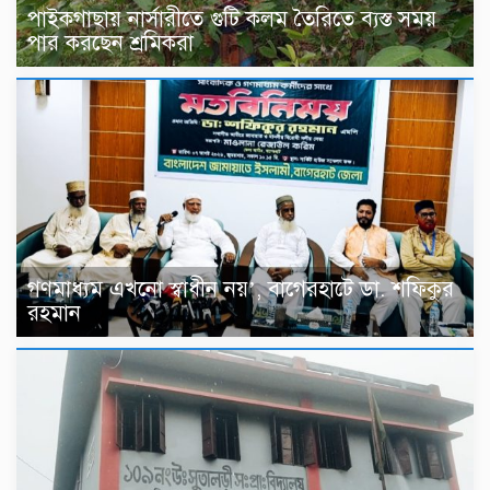
পাইকগাছায় নার্সারীতে গুটি কলম তৈরিতে ব্যস্ত সময়
পার করছেন শ্রমিকরা
গণমাধ্যম এখনো স্বাধীন নয়’, বাগেরহাটে ডা. শফিকুর
রহমান