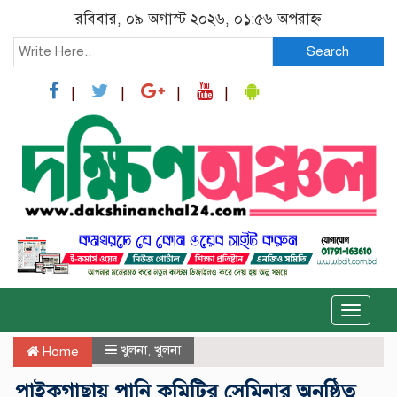
রবিবার, ০৯ অগাস্ট ২০২৬, ০১:৫৬ অপরাহ্ন
Search
Toggle
naviga
খুলনা
,
খুলনা
Home
পাইকগাছায় পানি কমিটির সেমিনার অনুষ্ঠিত