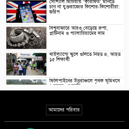
সোশ্যাল মিডিয়ায় ‘কারফিউ’ মানতে
চান না যুক্তরাজ্যের কিশোর-কিশোরীরা:
জরিপ
বিশ্ববাজারে আরও বেড়েছে রুপা,
প্লাটিনাম ও প্যালাডিয়ামের দাম
থাইল্যান্ডে স্কুলে গুলিতে নিহত ৪, আহত
১৫ শিক্ষার্থী
ফিলিপাইনের উত্তরাঞ্চলে পৃথক ভূমিধসে
৪ জনের প্রাণহানি
ইয়েমেনে হুথিদের ড্রোন হামলা,
আমাদের পরিবার
ভূপাতিতের দাবি সরকারি বাহিনীর