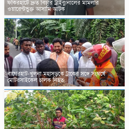
ফকিরহাটে দ্রুত বিচার ট্রাইব্যুনালের মামলার
ওয়ারেন্টভুক্ত আসামি আটক
বাগেরহাট-খুলনা মহাসড়কে ট্রাকের সঙ্গে সংঘর্ষে
মোটরসাইকেল চালক নিহত