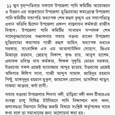
১১ জুন বৃহস্পতিবার সকালে উপজেলা পানি কমিটির আয়োজনে
ও উত্তরণ এর বাস্তবায়নে উপজেলা মুক্তিযোদ্ধা কমপ্লেক্সে উপজেলা
পানি কমিটির সভাপতি অধ্যাপক শেখ রুহুল কুদ্দুস এর সভাপতিত্বে
প্রধান অতিথি ছিলেন উপজেলা প্রকল্প বাস্তবায়ন কর্মকর্তা রাজীব
বিশ্বাস। উপজেলা পানি কমিটির সাধারন সম্পাদক শেখ
সাদেকুজ্জামানের সঞ্চালনায় সভায় বক্তব্য রাখেন উপজেলা
মুক্তিযোদ্ধা কমান্ডার গাজী রুহুল আমিন, অধ্যাপক শুধাংশু
সরকার, সাংবাদিক এস এম আআলাউদ্দিন সোহাগ, জিএম
মিজানুর রহমান, স্নেহেন্দু বিকাশ, কৃষ্ণ রায়, আবুল হাশেম,
প্রভাষক রবিন্দ্র নাথ কর্মকার, শিক্ষক সুকৃতি মোহন সরকার,
উত্তরণের সফল প্রজেক্ট ম্যানেজার আব্দুর ছাত্তার, উত্তরণের প্রজেক্ট
অফিসার দিলিপ সানা, গাজী আব্দুস সামাদ, জাহিদুর রহমান
পিন্টু, মাকসুদুর রহমান মুকুল, জামসেদ হোসেন, তাসলিমা খাতুন,
নাজমা আক্তার, ঝর্ণা রানী।
সভায় বক্তারা উপজেলার শিবসা নদী, হাঁড়িয়া নদী খনন টিআরএম
ব্যবস্থা চালু বিভিন্ন ইউনিয়নে পানি নিষ্কাশনে খাল খনন,
জলাবদ্ধতা নিরসনে বিভিন্ন জরুরি বিষয়ে সংশ্লিষ্ট কর্তৃপক্ষের সাথে
কথা বলে তা সমাধানের জন্য আলোচনা করা হয়।