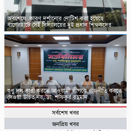
অবশেষে কারণ দর্শানোর নোটিশ করা হয়েছে
বাগেরহাটে সেই বিদ্যালয়ের দুই প্রধান শিক্ষকদের
শুধু দল ভারী করতে আওয়ামী লীগকে রাজনীতি করতে
দেওয়া উচিত নয়, ডা. শফিকুর রহমান
সর্বশেষ খবর
জনপ্রিয় খবর