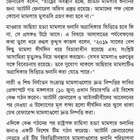
জেনারেল বলেন, “রাষ্ট্রের অবস্থান হচ্ছে, প্রতিটি মামলার শুনানির
জন্য অ্যাটর্নি জেনারেল অফিস প্রস্তুত রয়েছে। আমাদের পক্ষ থেকে
কোনো মামলায় মুলতবি গ্রহণ করা হবে না।”
মাগুরার আছিয়া হত্যা মামলার শুনানি অগ্রাধিকার ভিত্তিতে হবে কি
না, সে প্রসঙ্গও উঠে আসে। এ বিষয়ে আদালতের পর্যবেক্ষণের
কথা তুলে ধরে রুহুল কুদ্দুস কাজল বলেন, “২০১৯ সালের বেশ
কিছু মামলা দীর্ঘদিন ধরে বিচারাধীন রয়েছে এবং সংশ্লিষ্ট
আসামিরা মৃত্যুদণ্ড নিয়ে অবস্থান করছেন। সেসব মামলাও গুরুত্বের
সঙ্গে বিবেচনায় রয়েছে। তবে সুযোগ থাকলে আছিয়ার মামলাটিও
অগ্রাধিকার ভিত্তিতে শুনানি করা যেতে পারে।”
নারী ও শিশু নির্যাতন সংক্রান্ত মামলাগুলোর দ্রুত নিষ্পত্তির দাবির
প্রেক্ষাপটে গত মঙ্গলবার (১০ জুন) প্রধান বিচারপতি এই বিশেষ
বেঞ্চ গঠন করেন। অ্যাটর্নি জেনারেল ও আইনজীবীদের আবেদনের
পর নেওয়া এ উদ্যোগের মূল লক্ষ্য হলো দীর্ঘদিন ধরে ঝুলে থাকা
ডেথ রেফারেন্স মামলাগুলো দ্রুত নিষ্পত্তি করা।
এদিকে বেঞ্চ গঠনের পর রাষ্ট্রপক্ষ রামিসা হত্যা মামলার শুনানির
জন্যও একটি বিশেষ টিম গঠন করেছে। অ্যাটর্নি জেনারেলের
নেতৃত্বে এই টিম বিরতিহীনভাবে মামলাগুলোর শুনানি পরিচালনা