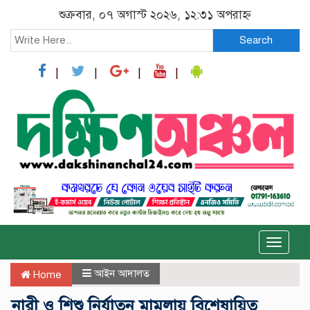
শুক্রবার, ০৭ অগাস্ট ২০২৬, ১২:৩১ অপরাহ্ন
Search
Toggle
naviga
আইন আদালত
Home
নারী ও শিশু নির্যাতন মামলায় বিশেষায়িত