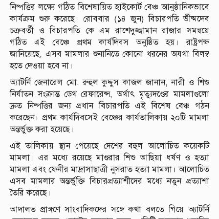
নিষ্পত্তির লক্ষ্যে গঠিত বিশেষায়িত হাইকোর্ট বেঞ্চ আনুষ্ঠানিকভাবে
কার্যক্রম শুরু করেছে। রোববার (১৪ জুন) বিচারপতি ভীষ্মদেব
চক্রবর্তী ও বিচারপতি কে এম রাশেদুজ্জামান রাজার সমন্বয়ে
গঠিত এই বেঞ্চে প্রথম কার্যদিবস অনুষ্ঠিত হয়। রাষ্ট্রপক্ষ
জানিয়েছে, এসব মামলার শুনানিতে কোনো ধরনের অযথা বিলম্ব
হতে দেওয়া হবে না।
অ্যাটর্নি জেনারেল মো. রুহুল কুদ্দুস কাজল জানান, নারী ও শিশু
নির্যাতন সংক্রান্ত ডেথ রেফারেন্স, অর্থাৎ মৃত্যুদণ্ডের মামলাগুলো
দ্রুত নিষ্পত্তির জন্য প্রধান বিচারপতি এই বিশেষ বেঞ্চ গঠন
করেছেন। প্রথম কার্যদিবসেই বেঞ্চের কার্যতালিকায় ২০টি মামলা
অন্তর্ভুক্ত করা হয়েছে।
এই তালিকায় স্থান পেয়েছে দেশের বহুল আলোচিত কয়েকটি
মামলা। এর মধ্যে রয়েছে মাগুরার শিশু আছিয়া ধর্ষণ ও হত্যা
মামলা এবং ফেনীর মাদ্রাসাছাত্রী নুসরাত হত্যা মামলা। আলোচিত
এসব মামলার অন্তর্ভুক্তি বিচারপ্রত্যাশীদের মধ্যে নতুন প্রত্যাশা
তৈরি করেছে।
আদালত প্রাঙ্গণে সাংবাদিকদের সঙ্গে কথা বলতে গিয়ে অ্যাটর্নি