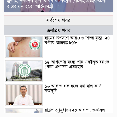
জুলাই সনদের মূল ভাবধারা বজায় রেখেই প্রস্তাবগুলো
বাস্তবায়ন হবে: আইনমন্ত্রী
সর্বশেষ খবর
জনপ্রিয় খবর
হামের উপসর্গে আরও ৬ শিশুর মৃত্যু, ২৪
ঘণ্টায় আক্রান্ত ৮১৮
১৫ আগস্টের মধ্যে পাঁচ একীভূত ব্যাংক
থেকে প্রশাসক প্রত্যাহার
১৬ আগস্ট শুরু হচ্ছে ফ্যামিলি কার্ড
কর্মসূচি
রাষ্ট্রপতি নির্বাচন ২০ আগস্ট, তফসিল
ঘোষণা ইসির