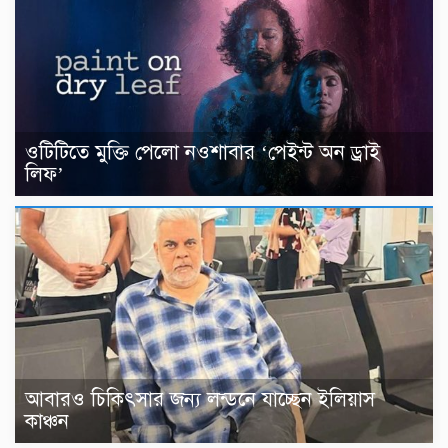
ওটিটিতে মুক্তি পেলো নওশাবার ‘পেইন্ট অন ড্রাই
লিফ’
আবারও চিকিৎসার জন্য লন্ডনে যাচ্ছেন ইলিয়াস
কাঞ্চন