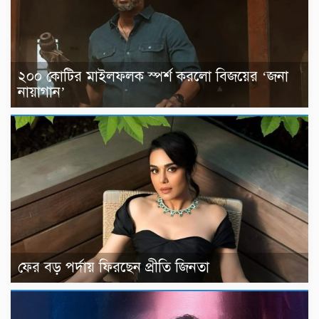
২০০ কোটির মাইলফলক স্পর্শ করলো বিজয়ের ‘জনা
নায়াগান’
ফের বড় পর্দায় ফিরছেন প্রীতি জিনতা