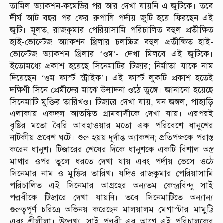
তামিল অ্যাকশন-কমেডির পর আর দেখা যায়নি এ জুটিকে। তবে
দীর্ঘ আট বছর পর ফের রুপালি পর্দায় জুটি হয়ে ফিরছেন এই
জুটি। মূলত, রাজকুমার পেরিয়াসামি পরিচালিত বহুল প্রতীক্ষিত
হাই-ভোল্টেজ অ্যাকশন থ্রিলার চলচ্চিত্র বহুল প্রতীক্ষিত হাই-
ভোল্টেজ অ্যাকশন থ্রিলার ‘ওম’- দেখা মিলবে এই জুটিকে।
ইতোমধ্যে প্রকাশ হয়েছে সিনেমাটির টিজার; নির্মাতা যাকে নাম
দিয়েছেন ‘ওম ফার্স্ট স্ট্রাইক’। এই ফার্স্ট লুকটি প্রকাশ হতেই
দক্ষিণী সিনে প্রেমীদের মাঝে উন্মাদনা ওঠে তুঙ্গে। জানানো হয়েছে
সিনেমাটি মুক্তির তারিখও। টিজারে দেখা যায়, ঘন জঙ্গল, পাহাড়ি
এলাকায় একদল আতঙ্কিত গ্রামবাসীকে দেখা যায়। এরপরই
বৃষ্টির মতো বৈরি আবহাওয়ার মতো এক পরিবেশে ধানুশের
নাটকীয় প্রবেশ ঘটে। শুরু হয়য় দুর্দান্ত অ্যাকশন; প্রতিপক্ষকে পরাস্ত
করেন ধানুশ। টিজারের শেষের দিকে ধানুশকে একটি বিশাল অস্ত্র
মাথার ওপর তুলে ধরতে দেখা যায় এবং পর্দায় ভেসে ওঠে
সিনেমার নাম ও মুক্তির তারিখ। যদিও রাজকুমার পেরিয়াসামি
পরিচালিত এই সিনেমার আগ্রহের অন্যতম কেন্দ্রবিন্দু সাই
পল্লবীকে টিজারে দেখা যায়নি। তবে সিনেমাটিতে অন্যান্য
গুরুত্বপূর্ণ চরিত্রে অভিনয় করেছেন মালয়ালম মেগাস্টার মামুট্টি
এবং শ্রীলীলা। উল্লেখ্য, সাই পল্লবী এর আগে এই পরিচালকের