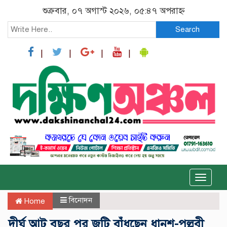
শুক্রবার, ০৭ অগাস্ট ২০২৬, ০৫:৪৭ অপরাহ্ন
Search
Toggle
naviga
বিনোদন
Home
দীর্ঘ আট বছর পর জুটি বাঁধছেন ধানুশ-পল্লবী