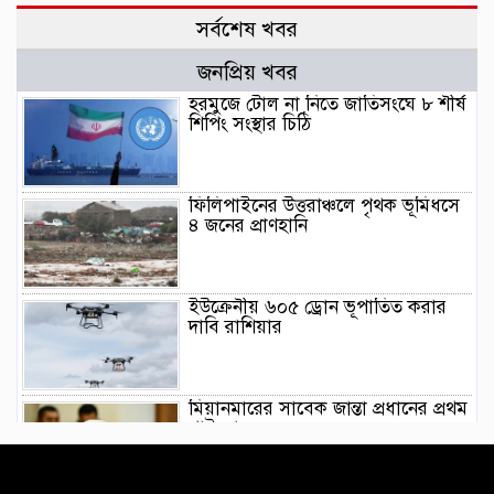
সর্বশেষ খবর
জনপ্রিয় খবর
হরমুজে টোল না নিতে জাতিসংঘে ৮ শীর্ষ
শিপিং সংস্থার চিঠি
ফিলিপাইনের উত্তরাঞ্চলে পৃথক ভূমিধসে
৪ জনের প্রাণহানি
ইউক্রেনীয় ৬০৫ ড্রোন ভূপাতিত করার
দাবি রাশিয়ার
মিয়ানমারের সাবেক জান্তা প্রধানের প্রথম
থাইল্যান্ড সফর