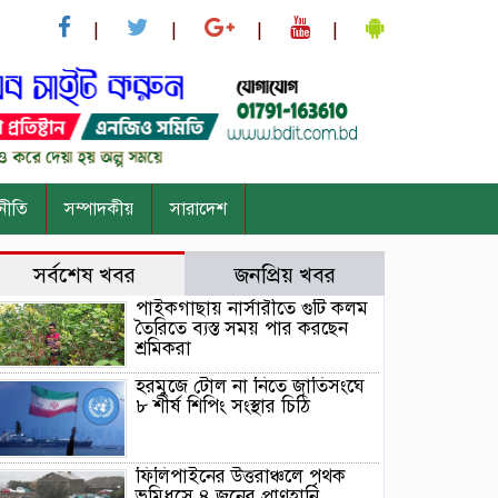
নীতি
সম্পাদকীয়
সারাদেশ
সর্বশেষ খবর
জনপ্রিয় খবর
পাইকগাছায় নার্সারীতে গুটি কলম
তৈরিতে ব্যস্ত সময় পার করছেন
শ্রমিকরা
হরমুজে টোল না নিতে জাতিসংঘে
৮ শীর্ষ শিপিং সংস্থার চিঠি
ফিলিপাইনের উত্তরাঞ্চলে পৃথক
ভূমিধসে ৪ জনের প্রাণহানি