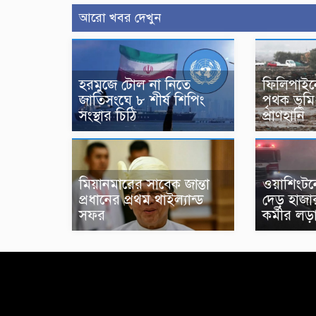
আরো খবর দেখুন
হরমুজে টোল না নিতে
ফিলিপাইনে
জাতিসংঘে ৮ শীর্ষ শিপিং
পৃথক ভূম
সংস্থার চিঠি
প্রাণহানি
মিয়ানমারের সাবেক জান্তা
ওয়াশিংটনে
প্রধানের প্রথম থাইল্যান্ড
দেড় হাজার
সফর
কর্মীর লড়