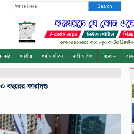
Search
চাকরি
জাতীয়
ধর্ম ও জীবন
নারী ও শিশু
বিনোদন
রাজ
৩০ বছরের কারাদণ্ড