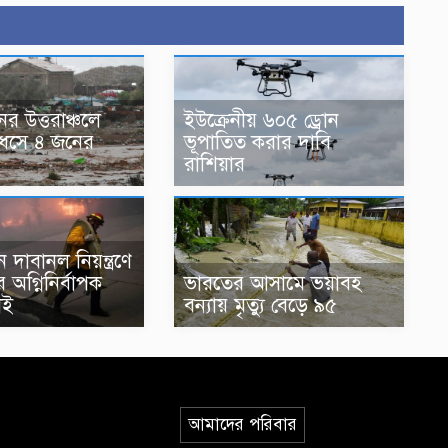
র উত্তরাঞ্চলে
ইউক্রেনীয় ৬০৫ ড্রোন
িধসে ৪ জনের
ভূপাতিত করার দাবি
রাশিয়ার
 দাবানল নিয়ন্ত্রণে
 অগ্নিনির্বাপক
ভারতের আসামে ভয়াবহ
াই
বন্যায় মৃত্যু বেড়ে ৯৫
আমাদের পরিবার