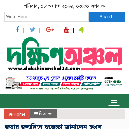
শনিবার, ০৮ অগাস্ট ২০২৬, ০৩:৫০ অপরাহ্ন
Search
Toggle
naviga
বিনোদন
Home
জয়ার জন্মদিনে শুভেচ্ছা জানালেন চঞ্চল