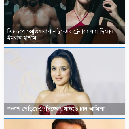
ভিন্নরূপে ‘আওয়ারাপান টু’-এর ট্রেলারে ধরা দিলেন
ইমরান হাশমি
পঞ্চাশ পেড়িয়েও ‘সিঙ্গেল’ থাকতে চান আমিশা