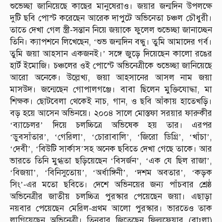
শুভেচ্ছা জানিয়েছে কাছের মানুষেরাও। জয়ার জন্মদিন উপলক্ষে
দুটি ছবি পোস্ট করেছেন আরেক দাপুটে অভিনেতা চঞ্চল চৌধুরী।
তাতে দেখা গেল স্ত্রী-সন্তান নিয়ে জয়াকে ফুলেল শুভেচ্ছা জানাচ্ছেন
তিনি। ক্যাপশনে লিখেছেন, ‘শুভ জন্মদিন বন্ধু। তুমি আমাদের গর্ব।
তুমি জয়া আহসান একজনই।’ সঙ্গে জুড়ে দিয়েছেন কালো রঙের
হার্ট ইমোজি। চঞ্চলের ওই পোস্টে অভিনেত্রীকে শুভেচ্ছা জানিয়েছে
আরো অনেকে। উল্লেখ্য, জয়া আহসানের আসল নাম জয়া
মাসউদ। জন্মেছেন গোপালগঞ্জে। বাবা ছিলেন মুক্তিযোদ্ধা, মা
শিক্ষক। ছোটবেলা থেকেই নাচ, গান, ও ছবি আঁকায় হাতেখড়ি।
বড় হয়ে আসেন অভিনয়ে। ২০০৪ সালে মোস্তফা সরয়ার ফারুকীর
‘ব্যাচেলর’ দিয়ে চলচ্চিত্রে অভিষেক হয় তার। এরপর
‘ডুবসাঁতার’, ‘গেরিলা’, ‘চোরাবালি’, ‘জিরো ডিগ্রি’, ‘খাঁচা’,
‘দেবী’, ‘বিউটি সার্কাস’সহ অনেক ছবিতে দেখা গেছে তাকে। আর
ভারতে তিনি মুগ্ধতা ছড়িয়েছেন ‘বিসর্জন’, ‘এক যে ছিল রাজা’,
‘বিজয়া’, ‘বিনিসুতোয়’, ‘অর্ধাঙ্গিনী’, ‘দশম অবতার’, ‘কড়ক
সিং’-এর মতো ছবিতে। দেশে অভিনয়ের জন্য পাঁচবার শ্রেষ্ঠ
অভিনেত্রীর জাতীয় চলচ্চিত্র পুরস্কার পেয়েছেন জয়া। এছাড়া
নয়বার পেয়েছেন মেরিল-প্রথম আলো পুরস্কার। ভারতেও তাক
লাগিয়েছেন অভিনেত্রী। তিনবার জিতেছেন ফিল্মফেয়ার (বাংলা)