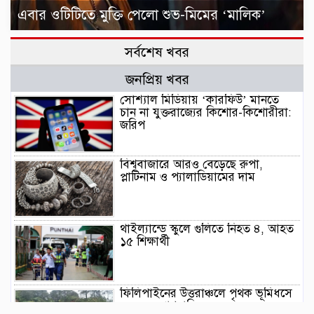
এবার ওটিটিতে মুক্তি পেলো শুভ-মিমের ‘মালিক’
সর্বশেষ খবর
জনপ্রিয় খবর
সোশ্যাল মিডিয়ায় ‘কারফিউ’ মানতে
চান না যুক্তরাজ্যের কিশোর-কিশোরীরা:
জরিপ
বিশ্ববাজারে আরও বেড়েছে রুপা,
প্লাটিনাম ও প্যালাডিয়ামের দাম
থাইল্যান্ডে স্কুলে গুলিতে নিহত ৪, আহত
১৫ শিক্ষার্থী
ফিলিপাইনের উত্তরাঞ্চলে পৃথক ভূমিধসে
৪ জনের প্রাণহানি