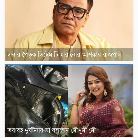
এবার পৈতৃক ভিটেমাটি হারানোর আশঙ্কায় রাজপাল
ভয়াবহ দুর্ঘটনার যা বললেন মৌসুমী মৌ