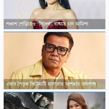
পঞ্চাশ পেড়িয়েও ‘সিঙ্গেল’ থাকতে চান আমিশা
এবার পৈতৃক ভিটেমাটি হারানোর আশঙ্কায় রাজপাল