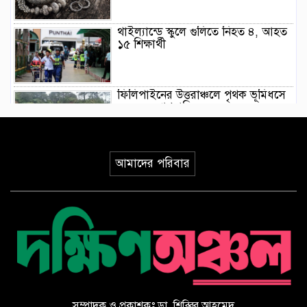
থাইল্যান্ডে স্কুলে গুলিতে নিহত ৪, আহত
১৫ শিক্ষার্থী
ফিলিপাইনের উত্তরাঞ্চলে পৃথক ভূমিধসে
৪ জনের প্রাণহানি
ইয়েমেনে হুথিদের ড্রোন হামলা,
আমাদের পরিবার
ভূপাতিতের দাবি সরকারি বাহিনীর
ভূমিকম্পের মধ্যে যেভাবে রোগীকে রক্ষা
করলেন জাপানি চিকিৎসকরা, ভিডিও
ভাইরাল
সৌদি আরবে হুথিদের হামলায় ১১
বেসামরিক নাগরিক আহত
সম্পাদক ও প্রকাশকঃ ডা. শিব্বির আহমেদ