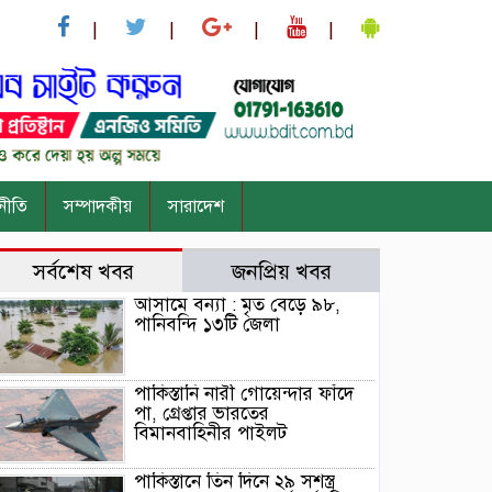
নীতি
সম্পাদকীয়
সারাদেশ
সর্বশেষ খবর
জনপ্রিয় খবর
আসামে বন্যা : মৃত বেড়ে ৯৮,
পানিবন্দি ১৩টি জেলা
পাকিস্তানি নারী গোয়েন্দার ফাঁদে
পা, গ্রেপ্তার ভারতের
বিমানবাহিনীর পাইলট
পাকিস্তানে তিন দিনে ২৯ সশস্ত্র