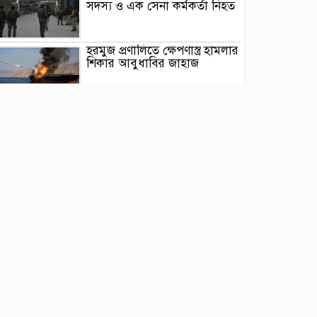
সদস্য ও এক সেনা কর্মকর্তা নিহত
হরমুজ প্রণালিতে ক্ষেপণাস্ত্র হামলার
শিকার আবুধাবির জাহাজ
রাশিয়ার মিত্র সার্বিয়ায় জেলেনস্কির
ঐতিহাসিক সফর
আঞ্চলিক যুদ্ধের মধ্যে সৌদি
আরব, তুরস্ক ও পাকিস্তানের
প্রতিরক্ষা চুক্তি সই
প্রধানমন্ত্রী সস্তা উন্নয়ন নিয়ে ব্যস্ত
নন: তথ্যমন্ত্রী
সালমান শাহ হত্যা মামলায় ডনকে
কারাগারে পাঠানোর নির্দেশ