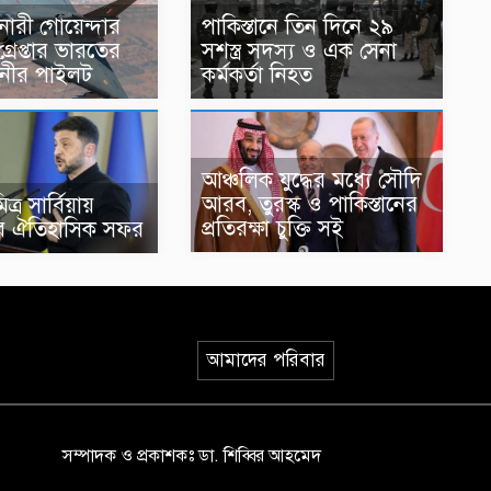
 নারী গোয়েন্দার
পাকিস্তানে তিন দিনে ২৯
গ্রেপ্তার ভারতের
সশস্ত্র সদস্য ও এক সেনা
িনীর পাইলট
কর্মকর্তা নিহত
আঞ্চলিক যুদ্ধের মধ্যে সৌদি
আরব, তুরস্ক ও পাকিস্তানের
ত্র সার্বিয়ায়
প্রতিরক্ষা চুক্তি সই
ির ঐতিহাসিক সফর
আমাদের পরিবার
সম্পাদক ও প্রকাশকঃ ডা. শিব্বির আহমেদ