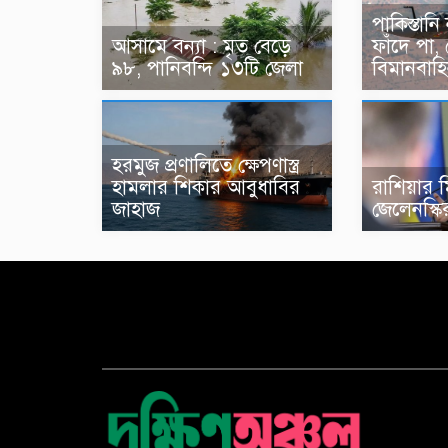
পাকিস্তানি
আসামে বন্যা : মৃত বেড়ে
ফাঁদে পা, 
৯৮, পানিবন্দি ১৩টি জেলা
বিমানবাহ
হরমুজ প্রণালিতে ক্ষেপণাস্ত্র
হামলার শিকার আবুধাবির
রাশিয়ার মি
জাহাজ
জেলেনস্ক