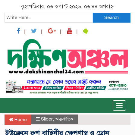
বৃহস্পতিবার, ০৬ অগাস্ট ২০২৬, ০৬:৪৪ অপরাহ্ন
Search
Toggle
naviga
Slider
,
আন্তর্জাতিক
Home
ইউক্রেনে রুশ বাহিনীর ক্ষেপণাস্ত্র ও ড্রোন