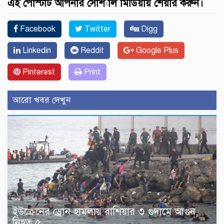
এই পোস্টটি আপনার সোশ্যাল মিডিয়ায় শেয়ার করুন।
Facebook
Twitter
Digg
Linkedin
Reddit
Google Plus
Pinterest
Print
আরো খবর দেখুন
ইউক্রেনের ড্রোন হামলায় রাশিয়ার ৩ গুদামে আগুন,
নিহত ৫