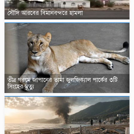
সৌদি আরবের বিমানবন্দরে হামলা
তীব্র গরমে জাপানের তামা জুলজিক্যাল পার্কের ৩টি
সিংহের মৃত্যু