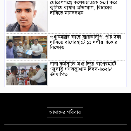
মোরেলগঞ্জে কলেজছাত্রকে হত্যা করে
ঝুলিয়ে রাখার অভিযোগ, বিচারের
দাবিতে মানববন্ধন
প্রধানমন্ত্রীর কাছে স্মারকলিপি: পাঁচ দফা
দাবিতে বাগেরহাটে ১১ দলীয় ঐক্যের
বিক্ষোভ
নানা কর্মসূচির মধ্য দিয়ে বাগেরহাটে
‘জুলাই গণঅভ্যুত্থান দিবস-২০২৬’
উদযাপিত
মির্জাগঞ্জে কাকড়াবুনিয়া বালিকা
মাধ্যমিক বিদ্যালয়ে প্রতিষ্ঠাতা সভাপতির
স্মরণ সভা ও দোয়া অনুষ্ঠান
আমাদের পরিবার
কন্ঠস্বর সাংস্কৃতিক একাডেমির
কার্যনির্বাহী কমিটি গঠন