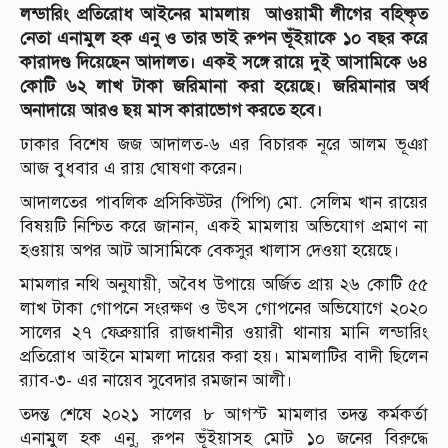
লন্ডারিং প্রতিরোধ আইনের মামলায় আওয়ামী লীগের বহিষ্কৃত
নেতা এনামুল হক এনু ও তার ভাই রুপন ভূঁইয়াকে ১০ বছর করে
কারাদণ্ড দিয়েছেন আদালত। একই সঙ্গে রায়ে দুই আসামিকে ৬৪
কোটি ৬২ লাখ টাকা জরিমানা করা হয়েছে। জরিমানার অর্থ
অনাদায়ে আরও ছয় মাস কারাভোগ করতে হবে।
ঢাকার বিশেষ জজ আদালত-৬ এর বিচারক নূরে আলম ভূঞা
আজ বুধবার এ রায় ঘোষণা করেন।
আদালতের পাবলিক প্রসিকিউটর (পিপি) মো. সেলিম খান রায়ের
বিষয়টি নিশ্চিত করে জানান, একই মামলায় অভিযোগ প্রমাণ না
হওয়ায় অপর আট আসামিকে বেকসুর খালাস দেওয়া হয়েছে।
মামলার নথি অনুযায়ী, অবৈধ উপায়ে অর্জিত প্রায় ২৬ কোটি ৫৫
লাখ টাকা গোপনে সংরক্ষণ ও উৎস গোপনের অভিযোগে ২০২০
সালের ২৭ ফেব্রুয়ারি রাজধানীর ওয়ারী থানায় মানি লন্ডারিং
প্রতিরোধ আইনে মামলা দায়ের করা হয়। মামলাটির বাদী ছিলেন
র‌্যাব-৩- এর নায়েব সুবেদার রমজান আলী।
তদন্ত শেষে ২০২১ সালের ৮ আগস্ট মামলার তদন্ত কর্মকর্তা
এনামুল হক এনু, রুপন ভূঁইয়াসহ মোট ১০ জনের বিরুদ্ধে