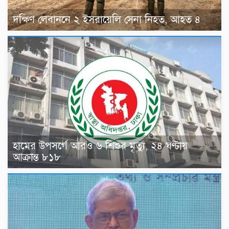
দক্ষিণ লেবাননে ২ ইসরায়েলি সেনা নিহত, আহত ৪
হামের উপসর্গে আরও ৬ শিশুর মৃত্যু, ২৪ ঘণ্টায়
আক্রান্ত ৮১৮