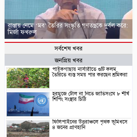
রাস্তায় নেমে ‘মব’ তৈরির সংস্কৃতি গণতন্ত্রকে দুর্বল করে:
মির্জা ফখরুল
সর্বশেষ খবর
জনপ্রিয় খবর
পাইকগাছায় নার্সারীতে গুটি কলম
তৈরিতে ব্যস্ত সময় পার করছেন শ্রমিকরা
হরমুজে টোল না নিতে জাতিসংঘে ৮ শীর্ষ
শিপিং সংস্থার চিঠি
ফিলিপাইনের উত্তরাঞ্চলে পৃথক ভূমিধসে
৪ জনের প্রাণহানি