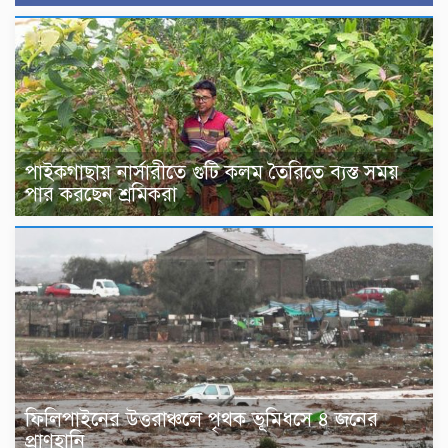
পাইকগাছায় নার্সারীতে গুটি কলম তৈরিতে ব্যস্ত সময়
পার করছেন শ্রমিকরা
ফিলিপাইনের উত্তরাঞ্চলে পৃথক ভূমিধসে ৪ জনের
প্রাণহানি